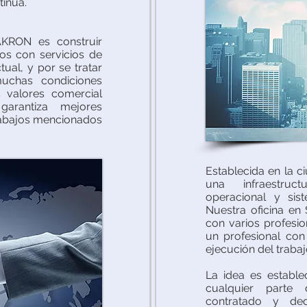
tínua.
AKRON es construir
os con servicios de
ual, y por se tratar
chas condiciones
 valores comercial
arantiza mejores
rabajos mencionados
Establecida en la 
una infraestruc
operacional y sis
Nuestra oficina en
con varios profesi
un profesional con
ejecución del trabaj
La idea es estable
cualquier parte
contratado y ded