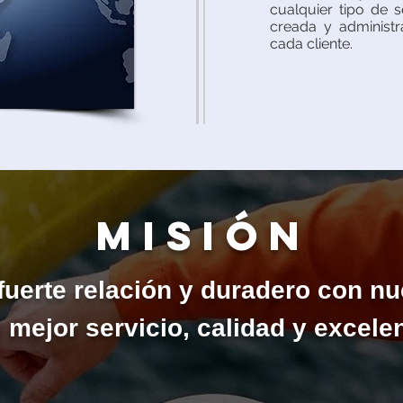
cualquier tipo de s
creada y administ
cada cliente.
MISIÓn
uerte relación y duradero con nu
l mejor servicio, calidad y excel