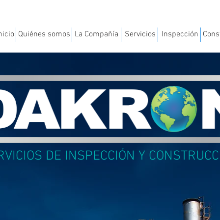
nicio
Quiénes somos
La Compañía
Servicios
Inspección
Const
RVICIOS DE INSPECCIÓN Y CONSTRUCC