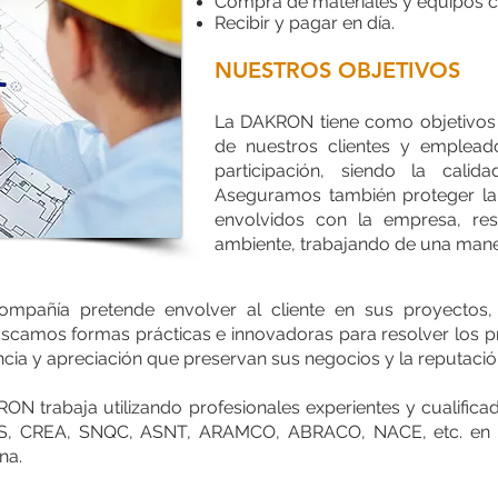
Compra de materiales y equipos c
Recibir y pagar en día.
NUESTROS OBJETIVOS
La DAKRON tiene como objetivos g
de nuestros clientes y emplead
participación, siendo la cali
Aseguramos también proteger la 
envolvidos con la empresa, re
ambiente, trabajando de una mane
 compañía pretende envolver al cliente en sus proyecto
scamos formas prácticas e innovadoras para resolver los p
ncia y apreciación que preservan sus negocios y la reputació
KRON trabaja utilizando profesionales experientes y cuali
CREA, SNQC, ASNT, ARAMCO, ABRACO, NACE, etc. en todo 
na.